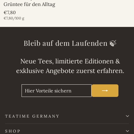
Grüntee für den Alltag
€7,80
€7,80/100 g
Bleib auf dem Laufenden 🍃
Neue Tees, limitierte Editionen &
exklusive Angebote zuerst erfahren.
HIER
ABONNIEREN
VORTEILE
SICHERN
TEATIME GERMANY
SHOP