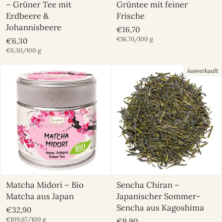
– Grüner Tee mit
Grüntee mit feiner
Erdbeere &
Frische
Johannisbeere
€16,70
€16,70/100 g
€6,30
€6,30/100 g
Ausverkauft
Matcha Midori – Bio
Sencha Chiran –
Matcha aus Japan
Japanischer Sommer-
Sencha aus Kagoshima
€32,90
€109,67/100 g
€9,90